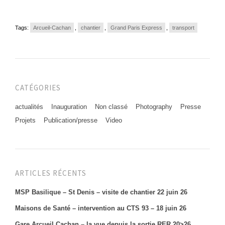
Tags:
Arcueil-Cachan
,
chantier
,
Grand Paris Express
,
transport
CATÉGORIES
actualités
Inauguration
Non classé
Photography
Presse
Projets
Publication/presse
Video
ARTICLES RÉCENTS
MSP Basilique – St Denis – visite de chantier 22 juin 26
Maisons de Santé – intervention au CTS 93 – 18 juin 26
Gare Arcueil Cachan – la vue depuis la sortie RER 20>26