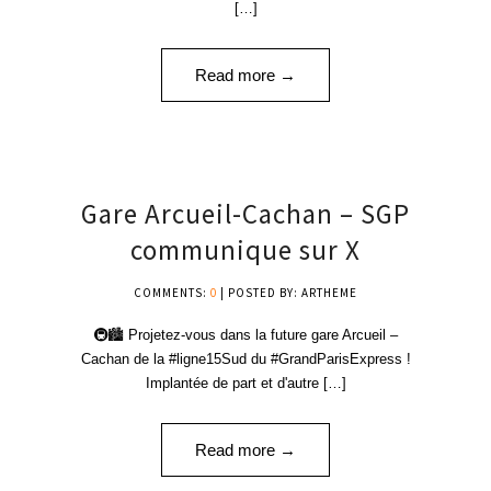
[…]
Read more →
25
Gare Arcueil-Cachan – SGP
AVR '24
communique sur X
COMMENTS:
0
| POSTED BY: ARTHEME
🚇🏙️ Projetez-vous dans la future gare Arcueil –
Cachan de la #ligne15Sud du #GrandParisExpress !
Implantée de part et d'autre […]
Read more →