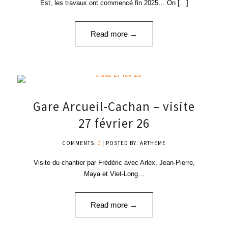
Est, les travaux ont commencé fin 2025… On […]
Read more →
27
Gare Arcueil-Cachan – visite
FÉV '26
27 février 26
COMMENTS:
0
| POSTED BY: ARTHEME
Visite du chantier par Frédéric avec Arlex, Jean-Pierre,
Maya et Viet-Long…
Read more →