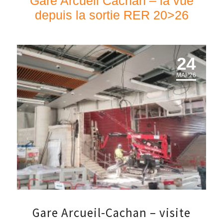
Gare Arcueil Cachan – la vue
depuis la sortie RER 20>26
24
MAI '26
Gare Arcueil-Cachan – visite