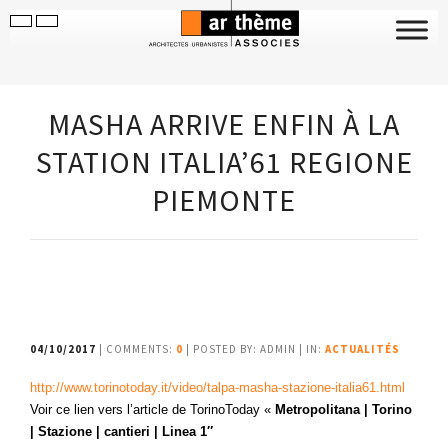
MASHA ARRIVE ENFIN À LA
STATION ITALIA’61 REGIONE
PIEMONTE
04/10/2017
| COMMENTS:
0
| POSTED BY: ADMIN | IN:
ACTUALITÉS
http://www.torinotoday.it/video/talpa-masha-stazione-italia61.html
Voir ce lien vers l’article de TorinoToday «
Metropolitana | Torino
| Stazione | cantieri | Linea 1″