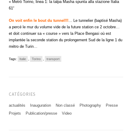
« Metrò Torino, linea 1: la talpa Masha spunta alla stazione Italia
61“
On voit enfin le bout du tunnel!!!
… Le tunnelier (baptisé Masha)
a percé le mur du volume vide de la future station ce 2 octobre…
et doit continuer sa « course » vers la Place Bengasi où est
implantée la seconde station du prolongement Sud de la ligne 1 du
métro de Turin…
Tags:
Italie
,
Torino
,
transport
CATÉGORIES
actualités
Inauguration
Non classé
Photography
Presse
Projets
Publication/presse
Video