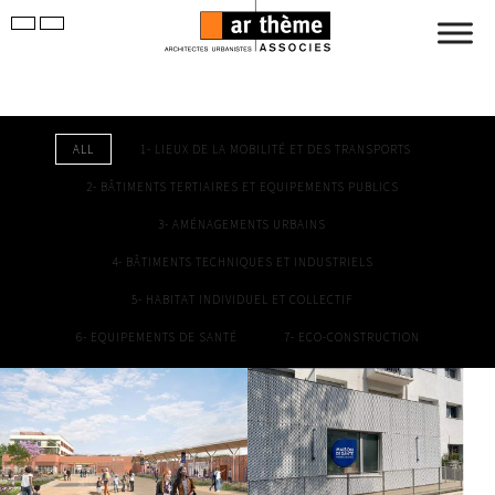
ALL
1- LIEUX DE LA MOBILITÉ ET DES TRANSPORTS
2- BÂTIMENTS TERTIAIRES ET EQUIPEMENTS PUBLICS
3- AMÉNAGEMENTS URBAINS
4- BÂTIMENTS TECHNIQUES ET INDUSTRIELS
5- HABITAT INDIVIDUEL ET COLLECTIF
6- EQUIPEMENTS DE SANTÉ
7- ECO-CONSTRUCTION