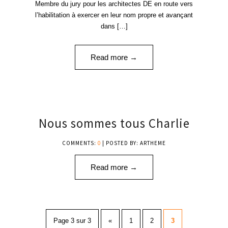
Membre du jury pour les architectes DE en route vers
l’habilitation à exercer en leur nom propre et avançant
dans […]
Read more →
07
Nous sommes tous Charlie
JAN '15
COMMENTS:
0
| POSTED BY: ARTHEME
Read more →
Page 3 sur 3
«
1
2
3