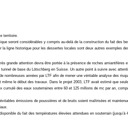
 territoire.
nomique seront considérables y compris au-delà de la construction du fait des b
 sur la ligne historique pour les dessertes locales sont deux autres exemples 
ès grande attention devra être portée à la présence de roches amiantiféres e
tunnel de base du Lötschberg en Suisse. Un autre point à suivre avec attenti
is de nombreuses années par LTF afin de mener une véritable analyse des risq
 même le début des travaux. Dans le projet 2003, LTF avait estimé que seuleme
flux cumulé des eaux souterraines entre 60 et 125 millions de mc par an, comp
névitables émissions de poussières et de bruits soient maîtrisées et mainten
iaux.
 disponible du fait des températures élevées attendues en souterrain (jusqu’à 