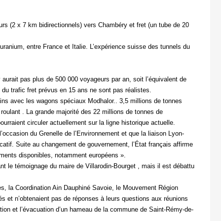
rs (2 x 7 km bidirectionnels) vers Chambéry et fret (un tube de 20
’uranium, entre France et Italie. L’expérience suisse des tunnels du
aurait pas plus de 500 000 voyageurs par an, soit l’équivalent de
du trafic fret prévus en 15 ans ne sont pas réalistes.
ains avec les wagons spéciaux Modhalor.. 3,5 millions de tonnes
 roulant . La grande majorité des 22 millions de tonnes de
urraient circuler actuellement sur la ligne historique actuelle.
à l’occasion du Grenelle de l’Environnement et que la liaison Lyon-
icatif. Suite au changement de gouvernement, l’État français affirme
ncements disponibles, notamment européens ».
t le témoignage du maire de Villarodin-Bourget , mais il est débattu
lpes, la Coordination Ain Dauphiné Savoie, le Mouvement Région
tés et n’obtenaient pas de réponses à leurs questions aux réunions
riation et l’évacuation d’un hameau de la commune de Saint-Rémy-de-