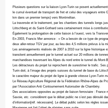
Plusieurs questions sur la liaison Lyon-Turin se posent actuellemen
le cumul éventuel de transport de fret et celui des voyageurs entre 
km dans un premier temps) vers Montmélian.
La traversée et le traitement, par les chantiers des tunnels longs j
Lötschberg et du Saint-Gothard sera certainement mise à contribution
Également la prolongation de cette liaison à l’ouest, vers la Transv
En 2003, Francis Mer annonce : « On a besoin de ce type de programme
deux aller-retour TGV par jour, au lieu des 4,5 millions prévus à la 
Les aménagements réalisés de 2007 à 2010 sur la ligne historique e
transitent annuellement par le tunnel actuel sur 20 millions de tonne
marchandises traversant les Alpes du nord entre le tunnel du Mont-Blan
Les détracteurs du projet lui reprochent de surestimer le trafic. Ses 
Turin doit, à l’image des projets suisses du tunnel de base du Lötsc
le caractère majeur du projet de ligne à grande vitesse Lyon-Turin 
Le Réseau Agriculture Régional de la Fédération Rhône-Alpes de Prot
par l’Association Anti Contournement Autoroutier de Chambéry.
Des associations opposées au projet de liaison ferroviaire : France
Savoie, etc. considèrent que le débat public ne s’est pas déroulé da
d’information[réf. nécessaire]. Le débat public selon les règles is
Maurienne ont fait l’objet de plaintes sans suite.