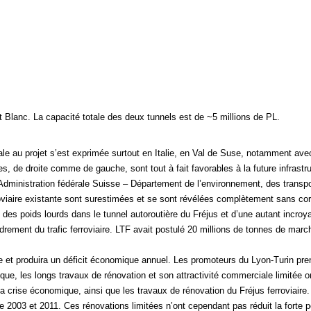
t Blanc. La capacité totale des deux tunnels est de ~5 millions de PL.
le au projet s’est exprimée surtout en Italie, en Val de Suse, notamment av
es, de droite comme de gauche, sont tout à fait favorables à la future infrastr
ministration fédérale Suisse – Département de l’environnement, des transpor
viaire existante sont surestimées et se sont révélées complètement sans corrél
 des poids lourds dans le tunnel autoroutière du Fréjus et d’une autant incroya
ndrement du trafic ferroviaire. LTF avait postulé 20 millions de tonnes de ma
 et produira un déficit économique annuel. Les promoteurs du Lyon-Turin prenn
ue, les longs travaux de rénovation et son attractivité commerciale limitée ont
 la crise économique, ainsi que les travaux de rénovation du Fréjus ferroviaire.
re 2003 et 2011. Ces rénovations limitées n’ont cependant pas réduit la forte p