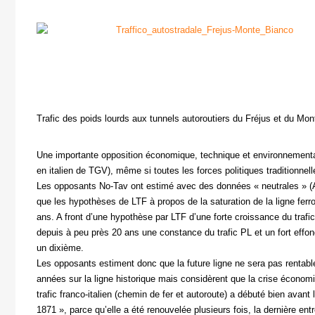
Trafic des poids lourds aux tunnels autoroutiers du Fréjus et du Mon
Une importante opposition économique, technique et environnementa
en italien de TGV), même si toutes les forces politiques traditionnell
Les opposants No-Tav ont estimé avec des données « neutrales » (Ad
que les hypothèses de LTF à propos de la saturation de la ligne ferro
ans. A front d’une hypothèse par LTF d’une forte croissance du trafic
depuis à peu près 20 ans une constance du trafic PL et un fort effo
un dixième.
Les opposants estiment donc que la future ligne ne sera pas rentable
années sur la ligne historique mais considèrent que la crise économiq
trafic franco-italien (chemin de fer et autoroute) a débuté bien avant
1871 », parce qu’elle a été renouvelée plusieurs fois, la dernière ent