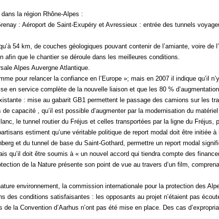
t dans la région Rhône-Alpes :
Grenay : Aéroport de Saint-Exupéry et Avressieux : entrée des tunnels voyageu
usqu’à 54 km, de couches géologiques pouvant contenir de l’amiante, voire de l
 afin que le chantier se déroule dans les meilleures conditions.
ersale Alpes Auvergne Atlantique.
 pour relancer la confiance en l’Europe »; mais en 2007 il indique qu’il n’y 
mise en service complète de la nouvelle liaison et que les 80 % d’augmentation 
xistante : mise au gabarit GB1 permettent le passage des camions sur les tr
s de capacité , qu’il est possible d’augmenter par la modernisation du matériel
c, le tunnel routier du Fréjus et celles transportées par la ligne du Fréjus, po
partisans estiment qu’une véritable politique de report modal doit être initiée 
hberg et du tunnel de base du Saint-Gothard, permettre un report modal signif
mais qu’il doit être soumis à « un nouvel accord qui tiendra compte des fina
ection de la Nature présente son point de vue au travers d’un film, comprenan
 nature environnement, la commission internationale pour la protection des A
ns des conditions satisfaisantes : les opposants au projet n’étaient pas écou
sues de la Convention d’Aarhus n’ont pas été mise en place. Des cas d’exprop