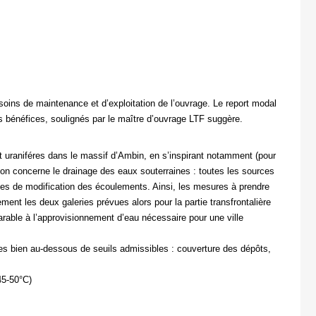
esoins de maintenance et d’exploitation de l’ouvrage. Le report modal
des bénéfices, soulignés par le maître d’ouvrage LTF suggère.
t uraniféres dans le massif d’Ambin, en s’inspirant notamment (pour
on concerne le drainage des eaux souterraines : toutes les sources
ues de modification des écoulements. Ainsi, les mesures à prendre
nt les deux galeries prévues alors pour la partie transfrontalière
arable à l’approvisionnement d’eau nécessaire pour une ville
ues bien au-dessous de seuils admissibles : couverture des dépôts,
45-50°C)