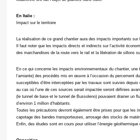
En Italie :
Impact sur le territoire
La réalisation de ce grand chantier aura des impacts importants sur le
Il faut noter que les impacts directs et indirects sur l’activité éco
des marchandises de la route vers le rail et la libération de sillons
En ce qui concerne les impacts environnementaux du chantier, une tr
l’amiante) des procédés mis en œuvre à l’occasion du percement du 
susceptibles d’être interceptées par les travaux sont suivies depu
au cas où l’une de ces sources serait impactée seront définies avant
(le tunnel de base et le tunnel de Bussoleno) pouvaient drainer un 
d’environ 1 million d’habitants.
Toutes les précautions devront également être prises pour que les i
capotage des bandes transporteuses, arrosage des stocks de matér
Enfin, des études sont en cours pour utiliser l’énergie géothermique