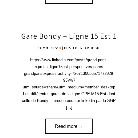
01
Gare Bondy – Ligne 15 Est 1
DÉC '24
COMMENTS:
0
| POSTED BY: ARTHEME
https://www.linkedin.com/posts/grand-paris-
express_ligne15est-perspectives-gares-
grandparisexpress-activity-7267130056571772929-
93Vw?
utm_source=share&utm_medium=member_desktop
Les différentes gares de la ligne GPE M15 Est dont
celle de Bondy… présentées sur linkedin par la SGP.
[…]
Read more →