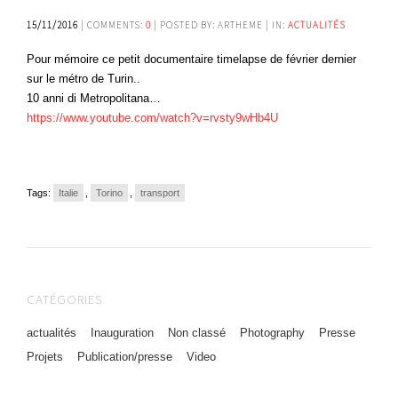
15/11/2016
| COMMENTS:
0
| POSTED BY: ARTHEME | IN:
ACTUALITÉS
Pour mémoire ce petit documentaire timelapse de février dernier
sur le métro de Turin..
10 anni di Metropolitana…
https://www.youtube.com/watch?v=rvsty9wHb4U
Tags:
Italie
,
Torino
,
transport
CATÉGORIES
actualités
Inauguration
Non classé
Photography
Presse
Projets
Publication/presse
Video