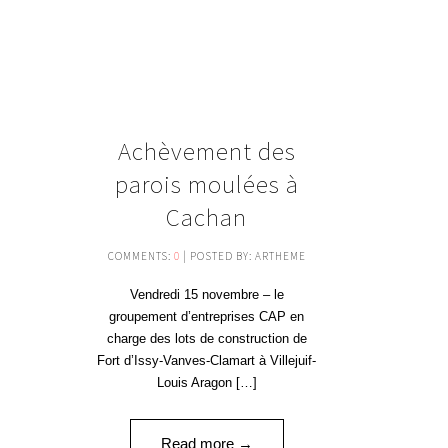
15
Achèvement des
NOV '18
parois moulées à
Cachan
COMMENTS:
0
| POSTED BY: ARTHEME
Vendredi 15 novembre – le
groupement d’entreprises CAP en
charge des lots de construction de
Fort d’Issy-Vanves-Clamart à Villejuif-
Louis Aragon […]
Read more →