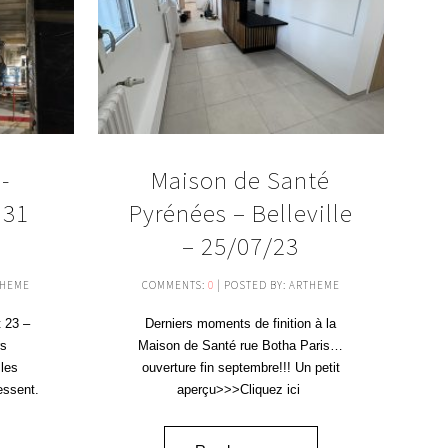
-
Maison de Santé
 31
Pyrénées – Belleville
– 25/07/23
THEME
COMMENTS:
0
| POSTED BY: ARTHEME
t 23 –
Derniers moments de finition à la
rs
Maison de Santé rue Botha Paris…
les
ouverture fin septembre!!! Un petit
essent.
aperçu>>>Cliquez ici