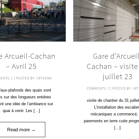
e Arcueil-Cachan
Gare d’Arcueil
– Avril 25
Cachan – visite
juillet 23
ENTS:
0
| POSTED BY: ARTHEME
COMMENTS:
0
| POSTED BY: AR
faux-plafonds des quais sont
s sur des longueurs entières
visite de chantier du 31 juille
nt une idée de l’ambiance sur
L’installation des escalie
quai à venir. Les […]
mécaniques a commencé, 
parements en terre cuite progr
[…]
Read more →