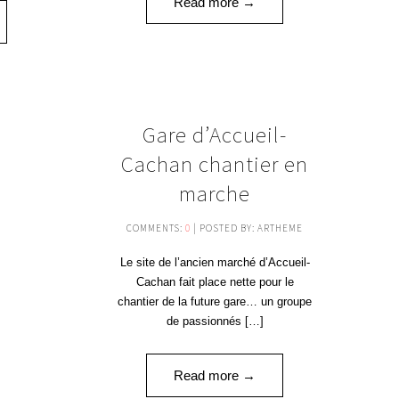
Read more →
03
Gare d’Accueil-
JAN '17
Cachan chantier en
marche
COMMENTS:
0
| POSTED BY: ARTHEME
Le site de l’ancien marché d’Accueil-
Cachan fait place nette pour le
chantier de la future gare… un groupe
de passionnés […]
Read more →