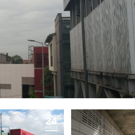
24
AVR '25