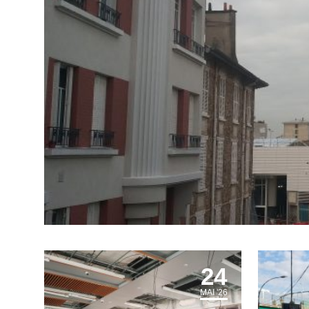
24
MAI '26