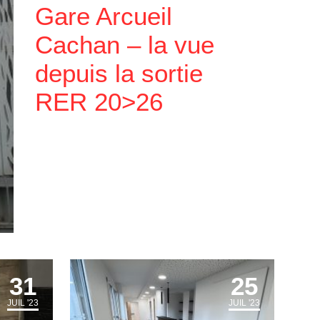
Gare Arcueil
Cachan – la vue
depuis la sortie
RER 20>26
31
25
JUIL '23
JUIL '23