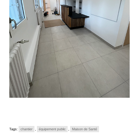
Tags:
chantier
,
équipement public
,
Maison de Santé