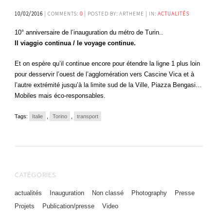
10/02/2016
| COMMENTS:
0
| POSTED BY: ARTHEME | IN:
ACTUALITÉS
10° anniversaire de l’inauguration du métro de Turin..
Il viaggio continua / le voyage continue.
Et on espère qu’il continue encore pour étendre la ligne 1 plus loin
pour desservir l’ouest de l’agglomération vers Cascine Vica et à
l’autre extrémité jusqu’à la limite sud de la Ville, Piazza Bengasi…
Mobiles mais éco-responsables.
Tags:
Italie
,
Torino
,
transport
CATÉGORIES
actualités
Inauguration
Non classé
Photography
Presse
Projets
Publication/presse
Video