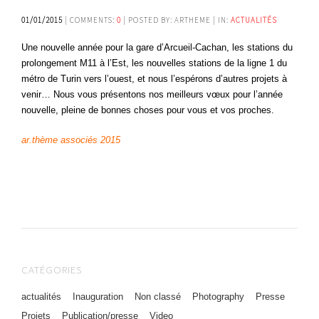
01/01/2015
| COMMENTS:
0
| POSTED BY: ARTHEME | IN:
ACTUALITÉS
Une nouvelle année pour la gare d’Arcueil-Cachan, les stations du
prolongement M11 à l’Est, les nouvelles stations de la ligne 1 du
métro de Turin vers l’ouest, et nous l’espérons d’autres projets à
venir… Nous vous présentons nos meilleurs vœux pour l’année
nouvelle, pleine de bonnes choses pour vous et vos proches.
ar.thème associés 2015
CATÉGORIES
actualités
Inauguration
Non classé
Photography
Presse
Projets
Publication/presse
Video