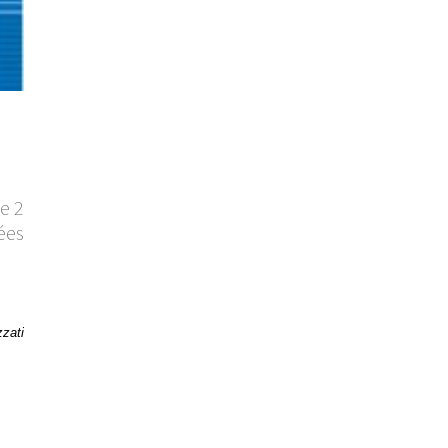
e 2
ées
zzati