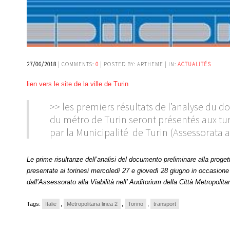
27/06/2018
| COMMENTS:
0
| POSTED BY: ARTHEME | IN:
ACTUALITÉS
lien vers le site de la ville de Turin
>> les premiers résultats de l’analyse du 
du métro de Turin seront présentés aux tur
par la Municipalité de Turin (Assessorata all
Le prime risultanze dell’analisi del documento preliminare alla proge
presentate ai torinesi mercoledì 27 e giovedì 28 giugno in occasione d
dall’Assessorato alla Viabilità nell’ Auditorium della Città Metropoli
Tags:
Italie
,
Metropolitana linea 2
,
Torino
,
transport