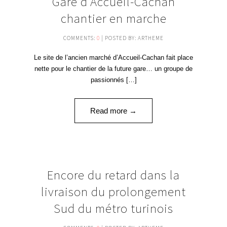
Gare d’Accueil-Cachan
JAN '17
chantier en marche
COMMENTS:
0
| POSTED BY: ARTHEME
Le site de l’ancien marché d’Accueil-Cachan fait place
nette pour le chantier de la future gare… un groupe de
passionnés […]
Read more →
15
Encore du retard dans la
DÉC '16
livraison du prolongement
Sud du métro turinois