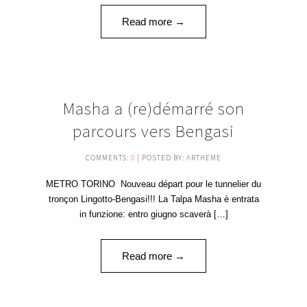
Read more →
25
Masha a (re)démarré son
OCT '16
parcours vers Bengasi
COMMENTS:
0
| POSTED BY: ARTHEME
METRO TORINO Nouveau départ pour le tunnelier du
tronçon Lingotto-Bengasi!!! La Talpa Masha è entrata
in funzione: entro giugno scaverà […]
Read more →