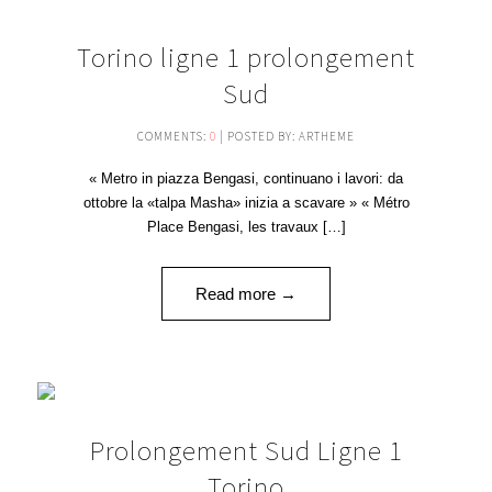
04
Torino ligne 1 prolongement
SEP '16
Sud
COMMENTS:
0
| POSTED BY: ARTHEME
« Metro in piazza Bengasi, continuano i lavori: da
ottobre la «talpa Masha» inizia a scavare » « Métro
Place Bengasi, les travaux […]
Read more →
11
Prolongement Sud Ligne 1
AOÛT '16
Torino