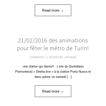
Read more →
21
21/02/2016 des animations
FÉV '16
pour fêter le métro de Turin!
COMMENTS:
0
| POSTED BY: ARTHEME
une station qui danse!!.. ( site du Quotidiano
Piemontese) « Diretta live » à la station Porta Nuova et
dans autres un samedi […]
Read more →