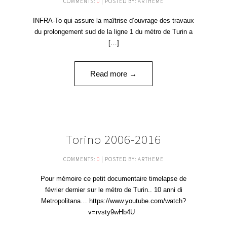
COMMENTS:
0
| POSTED BY: ARTHEME
INFRA-To qui assure la maîtrise d’ouvrage des travaux
du prolongement sud de la ligne 1 du métro de Turin a
[…]
Read more →
15
Torino 2006-2016
NOV '16
COMMENTS:
0
| POSTED BY: ARTHEME
Pour mémoire ce petit documentaire timelapse de
février dernier sur le métro de Turin.. 10 anni di
Metropolitana… https://www.youtube.com/watch?
v=rvsty9wHb4U