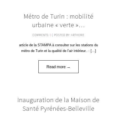
15
Métro de Turin : mobilité
SEP '15
urbaine « verte »…
COMMENTS:
0
| POSTED BY: ARTHEME
article de la STAMPA à consulter sur les stations du
métro de Turin et la qualité de l’air intérieur.. : […]
Read more →
05
Inauguration de la Maison de
NOV '13
Santé Pyrénées-Belleville