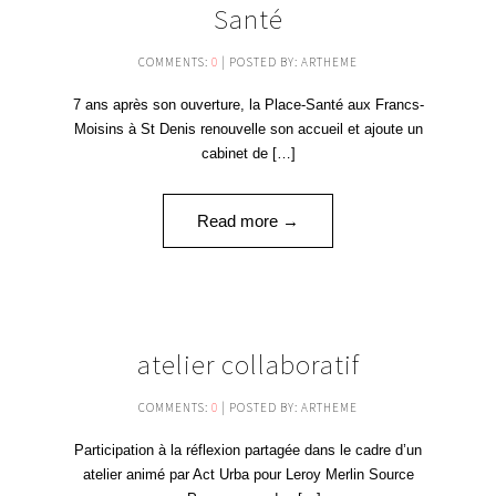
Santé
COMMENTS:
0
| POSTED BY: ARTHEME
7 ans après son ouverture, la Place-Santé aux Francs-
Moisins à St Denis renouvelle son accueil et ajoute un
cabinet de […]
Read more →
21
atelier collaboratif
OCT '16
COMMENTS:
0
| POSTED BY: ARTHEME
Participation à la réflexion partagée dans le cadre d’un
atelier animé par Act Urba pour Leroy Merlin Source