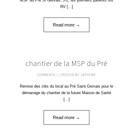
MSP du Pré St Gervais. J-2, les premiers patients ont
RV […]
Read more →
05
chantier de la MSP du Pré
JUIN '20
COMMENTS:
0
| POSTED BY: ARTHEME
Remise des clés du local au Pré Saint Gervais pour le
démarrage du chantier de la future Maison de Santé
[…]
Read more →