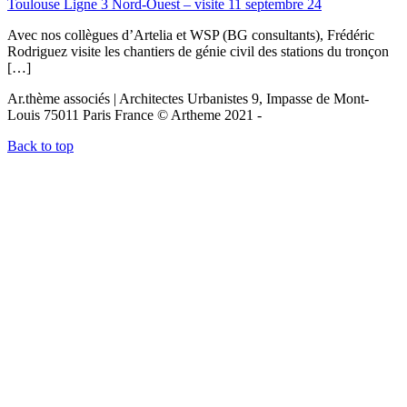
Toulouse Ligne 3 Nord-Ouest – visite 11 septembre 24
Avec nos collègues d’Artelia et WSP (BG consultants), Frédéric
Rodriguez visite les chantiers de génie civil des stations du tronçon
[…]
Ar.thème associés | Architectes Urbanistes 9, Impasse de Mont-
Louis 75011 Paris France © Artheme 2021 -
Back to top