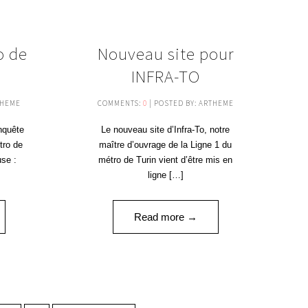
20
16
o de
Nouveau site pour
SEP '19
SEP '19
INFRA-TO
THEME
COMMENTS:
0
| POSTED BY: ARTHEME
nquête
Le nouveau site d’Infra-To, notre
tro de
maître d’ouvrage de la Ligne 1 du
use :
métro de Turin vient d’être mis en
]
ligne […]
Read more →