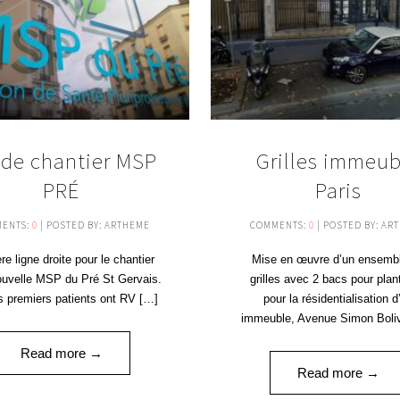
 de chantier MSP
Grilles immeub
PRÉ
Paris
ENTS:
0
| POSTED BY: ARTHEME
COMMENTS:
0
| POSTED BY: AR
re ligne droite pour le chantier
Mise en œuvre d’un ensemb
ouvelle MSP du Pré St Gervais.
grilles avec 2 bacs pour plan
es premiers patients ont RV […]
pour la résidentialisation d
immeuble, Avenue Simon Boli
Read more →
Read more →