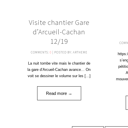
10
Visite chantier Gare
DÉC '19
d’Arcueil-Cachan
12/19
COMM
COMMENTS:
0
| POSTED BY: ARTHEME
https:
s’en
La nuit tombe vite mais le chantier de
pétit
la gare d’Arcueil-Cachan avance… On
A
voit se dessiner le volume sur les […]
mouvem
Read more →