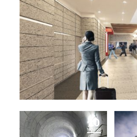
10
NOV '20