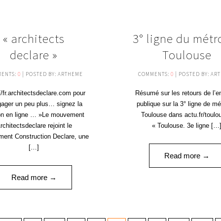
17
« architects
3° ligne du métr
NOV '19
declare »
Toulouse
ENTS:
0
| POSTED BY: ARTHEME
COMMENTS:
0
| POSTED BY: AR
//fr.architectsdeclare.com pour
Résumé sur les retours de l’e
gager un peu plus… signez la
publique sur la 3° ligne de mé
ion en ligne … »Le mouvement
Toulouse dans actu.fr/toulo
rchitectsdeclare rejoint le
« Toulouse. 3e ligne […
ent Construction Declare, une
[…]
Read more →
Read more →