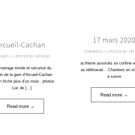
27
17 mars 202
rcueil-Cachan
AVR '20
COMMENTS:
0
| POSTED BY: AR
ENTS:
0
| POSTED BY: ARTHEME
ar.thème associés se confine 
arrage timide et sécurisé du
au télétravail… Chantiers en s
er de la gare d’Arcueil-Cachan
à suivre
n friche plus d’un mois.. photos
: Luc de […]
Read more →
Read more →