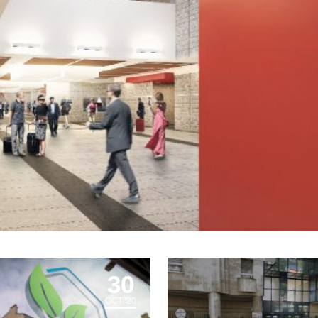
30
OCT '20