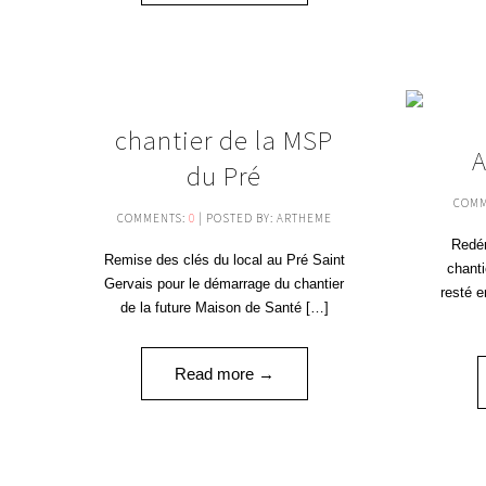
05
chantier de la MSP
A
JUIN '20
du Pré
COMM
COMMENTS:
0
| POSTED BY: ARTHEME
Redém
Remise des clés du local au Pré Saint
chanti
Gervais pour le démarrage du chantier
resté e
de la future Maison de Santé […]
Read more →