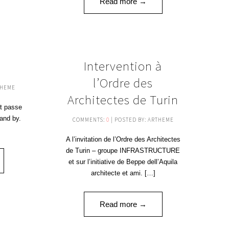
Read more →
17
20
Intervention à
0
MAR '20
FÉV '20
l’Ordre des
THEME
Architectes de Turin
et passe
tand by.
COMMENTS:
0
| POSTED BY: ARTHEME
A l’invitation de l’Ordre des Architectes
de Turin – groupe INFRASTRUCTURE
et sur l’initiative de Beppe dell’Aquila
architecte et ami. […]
Read more →